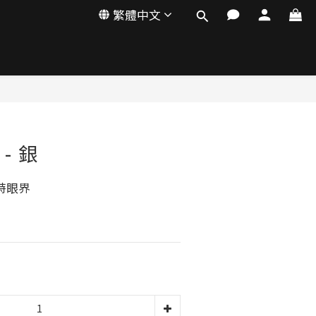
繁體中文
 - 銀
特眼界