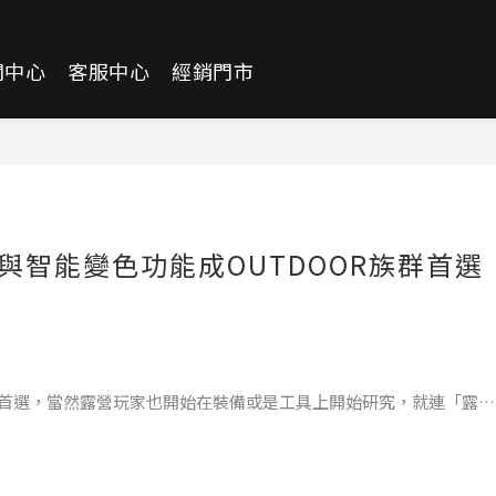
聞中心
客服中心
經銷門市
鏡與智能變色功能成OUTDOOR族群首選
首選，當然露營玩家也開始在裝備或是工具上開始研究，就連「露營
單品，除了搭配好看，太陽眼鏡的防紫外線與護眼功能也是相當重
是你的露營首選太陽眼鏡款。