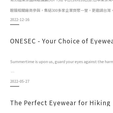
眼鏡相關廠商參與，集結300多家企業齊聚一堂，更邀請台
2022-12-16
ONESEC創立僅約一年，今年首次參與iOFT，特將「電致
帶至全球眼鏡買家眼前，展會第一天即受注目，
ONESEC - Your Choice of Eyewe
多家企業對於ONESEC眼鏡結合電致變色技術護眼的創新科
Summertime is upon us, guard your eyes against the harmf
展櫃設計
2022-05-27
Thanks to its innovative electrochromic tech, ONESEC au
The Perfect Eyewear for Hiking