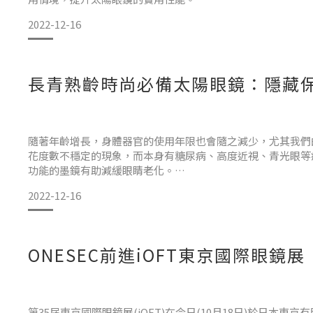
2022-12-16
長青熟齡時尚必備太陽眼鏡：隱藏保
術後神器太陽眼鏡，ONESEC一秒變色功能提供最強防護
眼睛保健不可少，過量的紫外線會造成眼睛產生白內障、翳狀
隨著年齡增長，身體器官的使用年限也會隨之減少，尤其我們的
花度數不穩定的現象，而本身有糖尿病、高度近視、青光眼等
功能的墨鏡有助減緩眼睛老化。
2022-12-16
ONESEC變色眼鏡具備多國專利認證變色鏡片，眼鏡能自動
護，長青族群可放心整日配戴，依據不同的情境眼鏡會自動調
ONESEC前進iOFT東京國際眼鏡
第35屆東京國際眼鏡展(iOFT)在今日(10月18日)於日