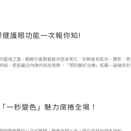
健護眼功能一次報你知!
贅肉與角膜炎的機率大增。在紫外線強度比冬季高三倍的大太陽底
靈魂之窗 – 眼睛也會跟著歲月逐漸老化，初期會有眩光、雙影、老
疾病，更是屬白內障的高危險群，「預防勝於治療」配戴一副擁有好
偵測環境光線，達到一秒變色的性能，讓配戴者雙眼擁有100%的防
節鏡片色，走到哪戴到哪十
展 「一秒變色」魅力席捲全場！
本東京有明國際展覽中心正式展開，展會為期三天，吸引來自全球各地的