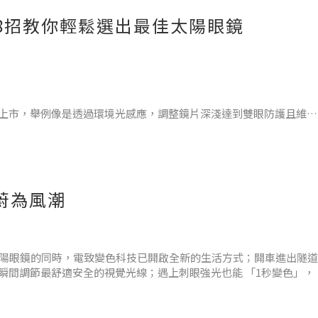
8招教你輕鬆選出最佳太陽眼鏡
為大家釋放壓力的首選，露營配件也成為一股話題，ONESEC 推
上市，舉例像是透過環境光感應，調整鏡片深淺達到雙眼防護且維持
技太陽眼鏡8招不藏私分享。
蔚為風潮
是否符合你的使用移動速度很重要，變色速度如果無法固定或者大於
經出隧道了，在視線上可能會遇
變色太陽眼鏡的同時，電致變色科技已開啟全新的生活方式；開車進出隧道
瞬間調節最舒適安全的視覺光線；遇上刺眼強光也能 「1秒變色」，
終究差了一點。」，於是將智能感光變色科技的晶片，結合極致省電