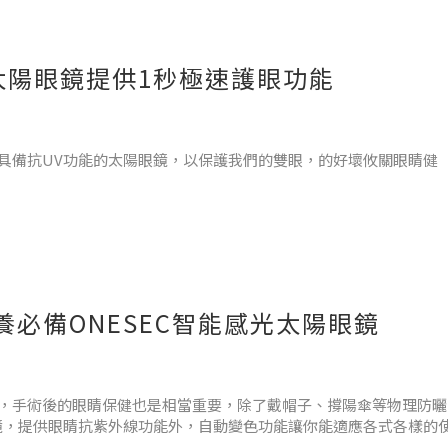
充電的智能變色眼鏡，隨時感應環境光
太陽眼鏡提供1秒極速護眼功能
具備抗UV功能的太陽眼鏡，以保護我們的雙眼，的好壞攸關眼睛健
必備ONESEC智能感光太陽眼鏡
入眼睛的光線多寡，而過多的光線進入，易造成黃斑部的壓力、形成
鏡能阻隔光線與紫外線對眼睛的傷害，選擇智能變色太陽眼鏡鏡更能
，手術後的眼睛保健也是相當重要，除了戴帽子、撐陽傘等物理防曬
眼鏡，提供眼睛抗紫外線功能外，自動變色功能讓你能適應各式各樣的