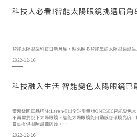
科技人必看!智能太陽眼鏡挑選眉角
隨著戶外活動的興起，加上疫情期間無法出國遊玩，「露營」成
智能太陽眼鏡科技日新月異，越來越多智能型態太陽眼鏡誕生
視線清晰等功能，今日來跟大家談談，該如何挑選智能變色科
2022-12-16
1.從使用需求上選擇–愈快速的移動，變色速度要跟上!
科技融入生活 智能變色太陽眼鏡已
購買智能變色太陽眼鏡時可留意其變色速度，在變色的速度上
秒以上，容易發生當您駕車時行經隧道時，往往變化不及就已
當超級跑車品牌McLaren推出全球限量版ONESEC智能
不再需要脫下太陽眼鏡，智能太陽眼鏡能自動感應環境亮度，
自動提供眼睛最佳防護。
2022-12-16
ONESEC品牌的瑞士創辦人表示「傳統太陽眼鏡在實用性上