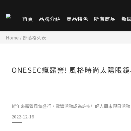
首頁
品牌介紹
商品特色
所有商品
新
Home
/
部落格列表
ONESEC瘋露營! 風格時尚太陽眼
近年來露營風氣盛行，露營活動成為許多年輕人周末假日活動
穿搭」也掀起一波潮流，而「太陽眼鏡」更是露營型男的必備
2022-12-16
要，而兼具時尚設計與智能變色的ONESEC太陽眼鏡，絕對