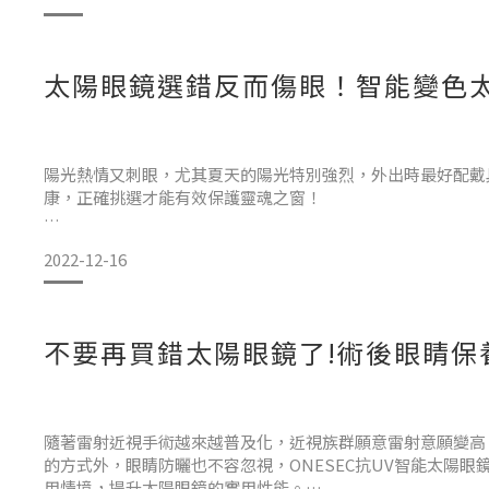
液晶鏡片技術，融入傳統太陽眼鏡產品之中，打造3萬小時免
太陽眼鏡選錯反而傷眼！智能變色
陽光熱情又刺眼，尤其夏天的陽光特別強烈，外出時最好配戴
康，正確挑選才能有效保護靈魂之窗！
2022-12-16
好的太陽眼鏡給眼睛最全面的保護
不要再買錯太陽眼鏡了!術後眼睛保養
當光線進入眼睛形成投影時，瞳孔會隨著光線的強弱來調整進
病變，甚至在視線上出現不清楚、不舒適的情況，配戴太陽眼
符合生活的實用性。
隨著雷射近視手術越來越普及化，近視族群願意雷射意願變高
的方式外，眼睛防曬也不容忽視，ONESEC抗UV智能太陽
用情境，提升太陽眼鏡的實用性能。