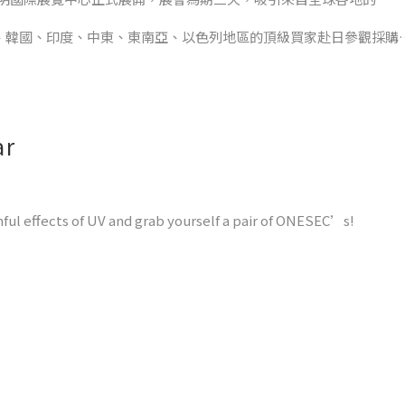
灣、韓國、印度、中東、東南亞、以色列地區的頂級買家赴日參觀採購
科技、一秒變色」的時尚太陽眼鏡
ar
技表達驚艷！
ul effects of UV and grab yourself a pair of ONESEC’s!
tomatically switches modes between shades and specs at the r