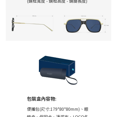
(鏡框寬度 - 鏡框高度 - 鏡腿長度)
包裝盒內容物:
便攜包(尺寸:179*80*80mm)、眼
鏡盒、保固卡、清潔布、LOGO名