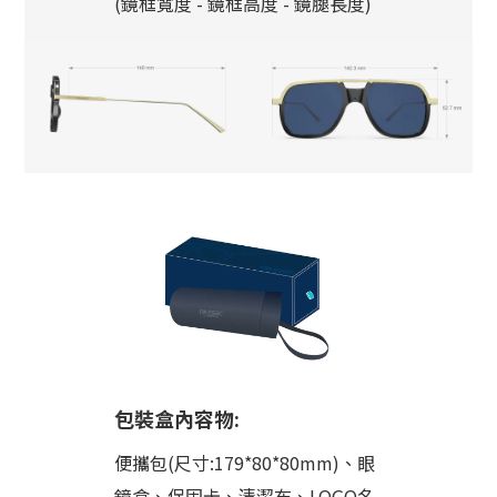
(鏡框寬度 - 鏡框高度 - 鏡腿長度)
包裝盒內容物:
便攜包(尺寸:179*80*80mm)、眼
鏡盒、保固卡、清潔布、LOGO名