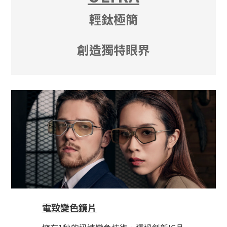
輕鈦極簡
創造獨特眼界
電致變色鏡片