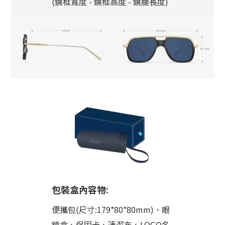
(鏡框寬度 - 鏡框高度 - 鏡腿長度)
包裝盒內容物:
便攜包(尺寸:179*80*80mm)、眼
鏡盒、保固卡、清潔布、LOGO名